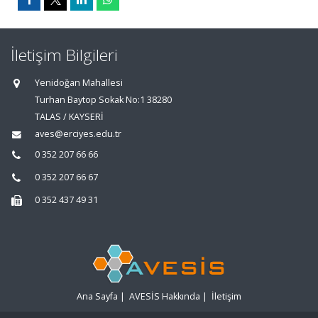
İletişim Bilgileri
Yenidoğan Mahallesi
Turhan Baytop Sokak No:1 38280
TALAS / KAYSERİ
aves@erciyes.edu.tr
0 352 207 66 66
0 352 207 66 67
0 352 437 49 31
Ana Sayfa
|
AVESİS Hakkında
|
İletişim