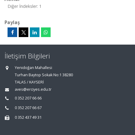
Diğer İndeksler: 1
Paylaş
İletişim Bilgileri
Yenidoğan Mahallesi
Turhan Baytop Sokak No:1 38280
TALAS / KAYSERİ
aves@erciyes.edu.tr
0 352 207 66 66
0 352 207 66 67
0 352 437 49 31