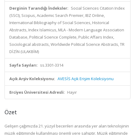
Derginin Tarandığı İndeksler:
Social Sciences Citation Index
(SSCI), Scopus, Academic Search Premier, IBZ Online,
International Bibliography of Social Sciences, Historical
Abstracts, Index Islamicus, MLA - Modern Language Association
Database, Political Science Complete, Public Affairs Index,
Sociological abstracts, Worldwide Political Science Abstracts, TR
DİZİN (ULAKBİM)
Sayfa Sayıları:
ss.3301-3314
Açık Arşiv Koleksiyonu:
AVESİS Açık Erişim Koleksiyonu
Erciyes Üniversitesi Adresli:
Hayır
Özet
Gelişen çağımızda 21. yüzyıl becerileri arasında yer alan teknolojinin
müzik eğitiminde kullanılması
önemli
yere
sahiptir.
Müzik
eğitiminde