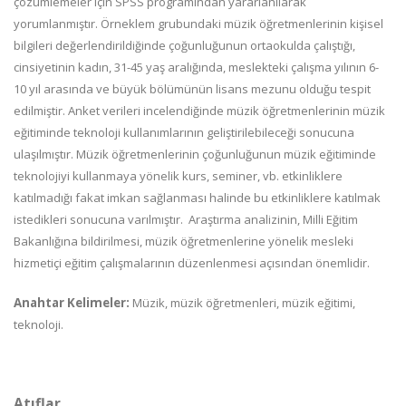
çözümlemeler
için
SPSS
programından
yararlanılarak
yorumlanmıştır.
Örneklem
grubundaki müzik öğretmenlerinin kişisel
bilgileri değerlendirildiğinde çoğunluğunun ortaokulda çalıştığı,
cinsiyetinin kadın, 31-45 yaş aralığında, meslekteki çalışma yılının 6-
10 yıl arasında ve büyük bölümünün
lisans
mezunu
olduğu
tespit
edilmiştir.
Anket
verileri
incelendiğinde
müzik
öğretmenlerinin
müzik
eğitiminde
teknoloji
kullanımlarının
geliştirilebileceği
sonucuna
ulaşılmıştır.
Müzik
öğretmenlerinin
çoğunluğunun müzik eğitiminde
teknolojiyi kullanmaya yönelik kurs, seminer, vb. etkinliklere
katılmadığı
fakat
imkan
sağlanması
halinde
bu
etkinliklere
katılmak
istedikleri
sonucuna
varılmıştır.
Araştırma
analizinin, Milli Eğitim
Bakanlığına bildirilmesi, müzik öğretmenlerine yönelik mesleki
hizmetiçi eğitim
çalışmalarının
düzenlenmesi
açısından
önemlidir.
Anahtar
Kelimeler:
Müzik,
müzik
öğretmenleri,
müzik
eğitimi,
teknoloji.
Atıflar