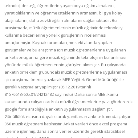
teknoloji
desteği;
öğrencilerin
yaşam
boyu
eğitim
almalarını,
yaratıcılıklarının ve öğrenme isteklerinin artmasını, bilgiye kolay
ulaşmalarını, daha zevkli eğitim almalarını
sağlamaktadır. Bu
araştırmada, müzik öğretmenlerinin müzik eğitiminde teknolojiyi
kullanma becerilerine
yönelik görüşlerinin incelenmesi
amaçlanmıştır. Kaynak taramaları, mesleki alanda yapılan
görüşmeler ve bu
araştırma
için
müzik
öğretmenlerine
uygulanan
anket
sonuçlarına
göre
müzik
eğitiminde
teknolojinin
kullanılması
yönünde müzik öğretmenlerinin görüşleri alınmıştır. Bu çalışmada
anketin örneklem grubundaki
müzik
öğretmenlerine uygulanması
için araştırma
önerisi yazılarak
MEB
Yeğitek Genel Müdürlüğü ile
gerekli yazışmalar yapılmıştır (05.12.2019 tarihli
81576613/605.01/24212482 sayı nolu). Daha sonra MEB,
kamu
kurumlarında çalışan kadrolu müzik öğretmenlerine yazı göndererek
google form aracılığıyla anketin
uygulanmasını sağlamıştır.
Gönüllülük esasına dayalı olarak yanıtlanan ankete kamuda çalışan
350 müzik
öğretmeni katılmıştır.
Anket
verileri önce excel programı
üzerine işlenmiş,
daha sonra veriler üzerinde
gerekli
istatistiksel