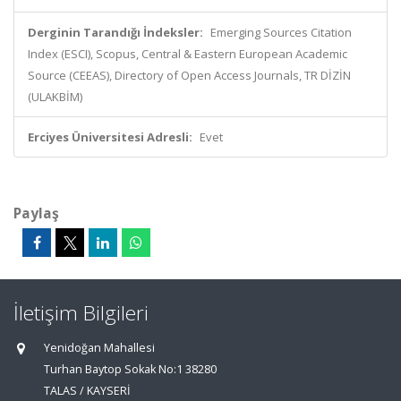
Derginin Tarandığı İndeksler:
Emerging Sources Citation
Index (ESCI), Scopus, Central & Eastern European Academic
Source (CEEAS), Directory of Open Access Journals, TR DİZİN
(ULAKBİM)
Erciyes Üniversitesi Adresli:
Evet
Paylaş
İletişim Bilgileri
Yenidoğan Mahallesi
Turhan Baytop Sokak No:1 38280
TALAS / KAYSERİ