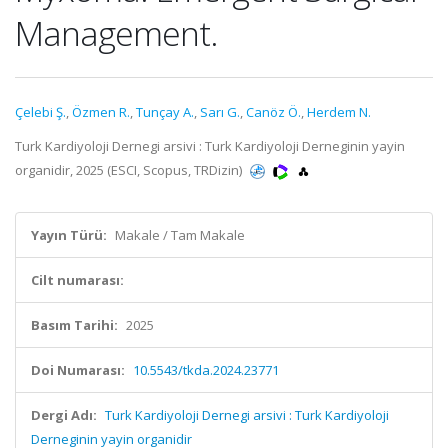
Management.
Çelebi Ş.
,
Özmen R.
,
Tunçay A.
,
Sarı G.
,
Canöz Ö.
,
Herdem N.
Turk Kardiyoloji Dernegi arsivi : Turk Kardiyoloji Derneginin yayin
organidir, 2025 (ESCI, Scopus, TRDizin)
Yayın Türü:
Makale / Tam Makale
Cilt numarası:
Basım Tarihi:
2025
Doi Numarası:
10.5543/tkda.2024.23771
Dergi Adı:
Turk Kardiyoloji Dernegi arsivi : Turk Kardiyoloji
Derneginin yayin organidir