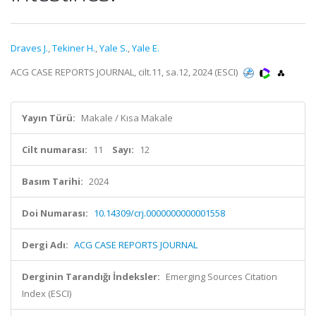
Draves J.
,
Tekiner H.
,
Yale S.
,
Yale E.
ACG CASE REPORTS JOURNAL, cilt.11, sa.12, 2024 (ESCI)
Yayın Türü:
Makale / Kısa Makale
Cilt numarası:
11
Sayı:
12
Basım Tarihi:
2024
Doi Numarası:
10.14309/crj.0000000000001558
Dergi Adı:
ACG CASE REPORTS JOURNAL
Derginin Tarandığı İndeksler:
Emerging Sources Citation
Index (ESCI)