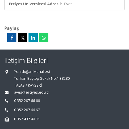
Erciyes Üniversitesi Adresli:
Evet
Paylaş
İletişim Bilgileri
Yenidoğan Mahallesi
Turhan Baytop Sokak No:1 38280
TALAS / KAYSERİ
aves@erciyes.edu.tr
0 352 207 66 66
0 352 207 66 67
0 352 437 49 31