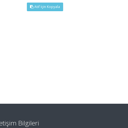
Atıf İçin Kopyala
letişim Bilgileri