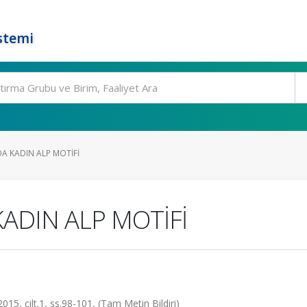
stemi
DA KADIN ALP MOTİFİ
KADIN ALP MOTİFİ
15, cilt.1, ss.98-101, (Tam Metin Bildiri)