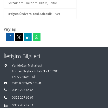
Editörler:
Hakan YILDIRIM, Editör
Erciyes Üniversitesi Adresli:
Evet
Paylaş
İletişim Bilgileri
Yenidoğan Mahallesi
Turhan Baytop Sokak No:1 38280
TALAS / KAYSERİ
aves@erciyes.edu.tr
0 352 207 66 66
0 352 207 66 67
0 352 437 49 31