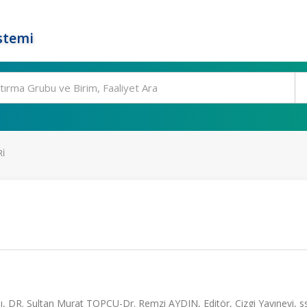
stemi
RI
ı, DR. Sultan Murat TOPÇU-Dr. Remzi AYDIN, Editör, Çizgi Yayınevi, s