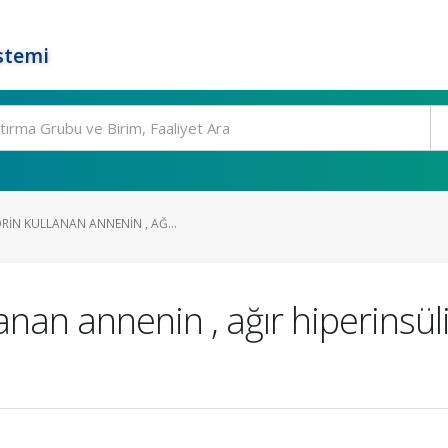
stemi
RIN KULLANAN ANNENIN , AĞ...
lanan annenin , ağır hiperinsü