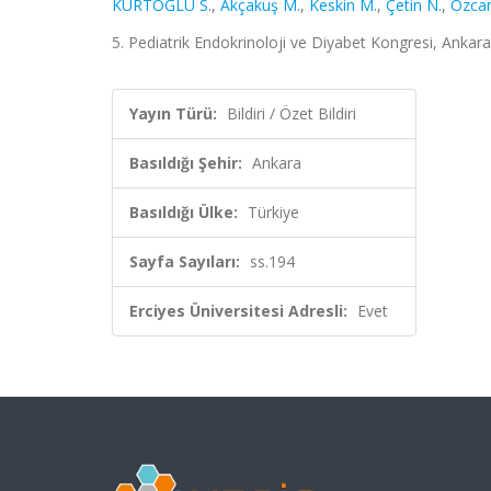
KURTOĞLU S.
,
Akçakuş M.
,
Keskin M.
,
Çetin N.
,
Özcan
5. Pediatrik Endokrinoloji ve Diyabet Kongresi, Ankara, 
Yayın Türü:
Bildiri / Özet Bildiri
Basıldığı Şehir:
Ankara
Basıldığı Ülke:
Türkiye
Sayfa Sayıları:
ss.194
Erciyes Üniversitesi Adresli:
Evet