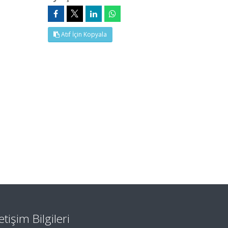
Atıf İçin Kopyala
letişim Bilgileri