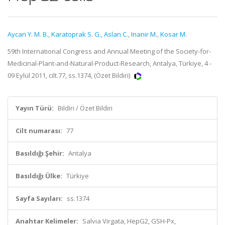
Aycan Y. M. B.
,
Karatoprak S. G.
,
Aslan C.
,
Inanir M.
,
Kosar M.
59th International Congress and Annual Meeting of the Society-for-
Medicinal-Plant-and-Natural-Product-Research, Antalya, Türkiye, 4 -
09 Eylül 2011, cilt.77, ss.1374, (Özet Bildiri)
Yayın Türü:
Bildiri / Özet Bildiri
Cilt numarası:
77
Basıldığı Şehir:
Antalya
Basıldığı Ülke:
Türkiye
Sayfa Sayıları:
ss.1374
Anahtar Kelimeler:
Salvia Virgata, HepG2, GSH-Px,