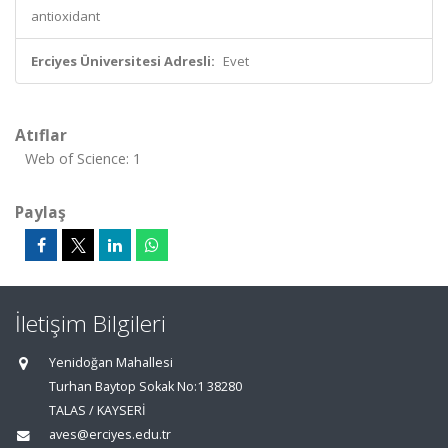
antioxidant
Erciyes Üniversitesi Adresli:
Evet
Atıflar
Web of Science: 1
Paylaş
İletişim Bilgileri
Yenidoğan Mahallesi
Turhan Baytop Sokak No:1 38280
TALAS / KAYSERİ
aves@erciyes.edu.tr