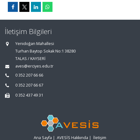
İletişim Bilgileri
Yenidoğan Mahallesi
Turhan Baytop Sokak No:1 38280
TALAS / KAYSERİ
aves@erciyes.edu.tr
0 352 207 66 66
0 352 207 66 67
0 352 437 49 31
Ana Sayfa
|
AVESİS Hakkında
|
İletişim