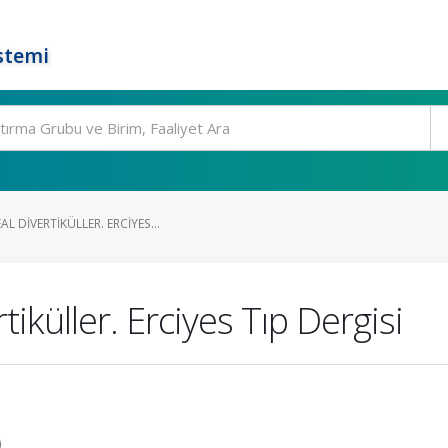
stemi
L DIVERTIKÜLLER. ERCIYES...
iküller. Erciyes Tıp Dergisi
)