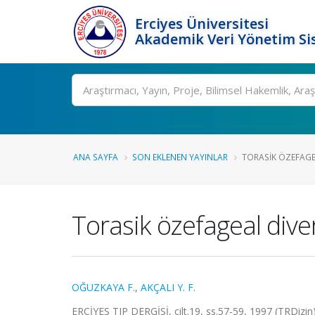
Erciyes Üniversitesi
Akademik Veri Yönetim Si
Ara
ANA SAYFA
SON EKLENEN YAYINLAR
TORASIK ÖZEFAGEA
Torasik özefageal divert
OĞUZKAYA F.
,
AKÇALI Y. F.
ERCİYES TIP DERGİSİ, cilt.19, ss.57-59, 1997 (TRDizin