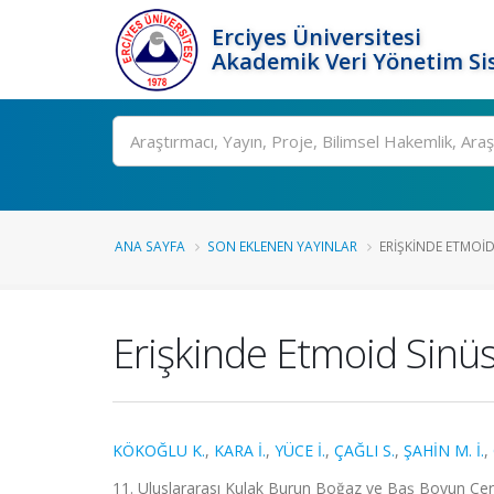
Erciyes Üniversitesi
Akademik Veri Yönetim Si
Ara
ANA SAYFA
SON EKLENEN YAYINLAR
ERIŞKINDE ETMOI
Erişkinde Etmoid Sinü
KÖKOĞLU K.
,
KARA İ.
,
YÜCE İ.
,
ÇAĞLI S.
,
ŞAHİN M. İ.
,
11. Uluslararası Kulak Burun Boğaz ve Baş Boyun Cerra