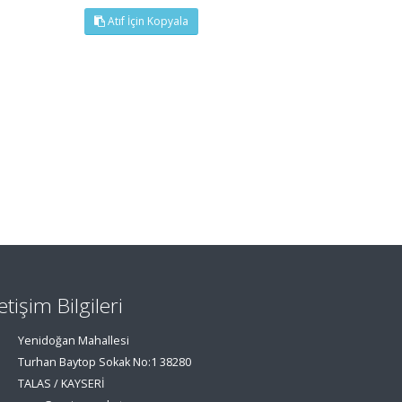
Atıf İçin Kopyala
letişim Bilgileri
Yenidoğan Mahallesi
Turhan Baytop Sokak No:1 38280
TALAS / KAYSERİ