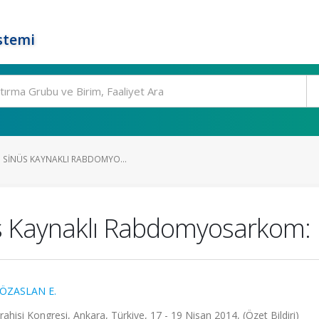
stemi
D SINÜS KAYNAKLI RABDOMYO...
s Kaynaklı Rabdomyosarkom: 
ÖZASLAN E.
hisi Kongresi, Ankara, Türkiye, 17 - 19 Nisan 2014, (Özet Bildiri)