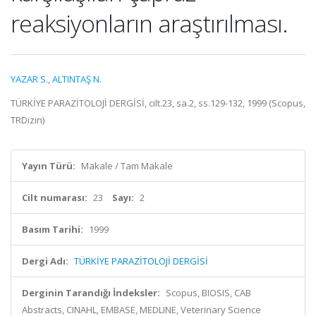
reaksiyonların araştırılması.
YAZAR S.
,
ALTINTAŞ N.
TÜRKİYE PARAZİTOLOJİ DERGİSİ, cilt.23, sa.2, ss.129-132, 1999 (Scopus,
TRDizin)
Yayın Türü:
Makale / Tam Makale
Cilt numarası:
23
Sayı:
2
Basım Tarihi:
1999
Dergi Adı:
TÜRKİYE PARAZİTOLOJİ DERGİSİ
Derginin Tarandığı İndeksler:
Scopus, BIOSIS, CAB
Abstracts, CINAHL, EMBASE, MEDLINE, Veterinary Science