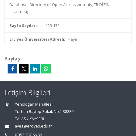
Database, Directory of Open Access Journals, TR DİZİN
(ULAKBİM)
Sayfa Sayıları:
ss.129-132
Erciyes Üniversitesi Adresli:
Hayır
Paylaş
İletişim Bilgileri
Yenidoğan Mahallesi
Turhan Baytop Sokak No:1 38280
TALAS / KAYSERİ
aves@erciyes.edu.tr
0 352 207 66 66