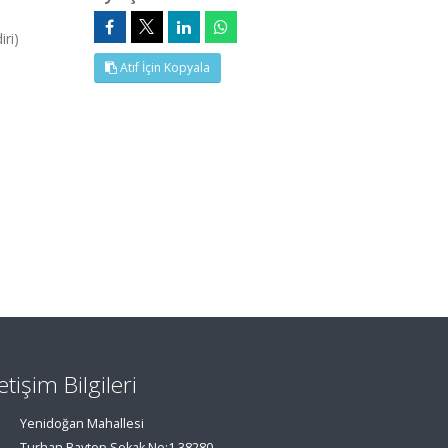
ri)
Atıf İçin Kopyala
letişim Bilgileri
Yenidoğan Mahallesi
Turhan Baytop Sokak No:1 38280