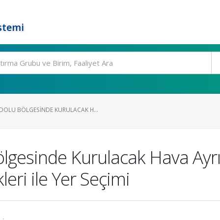
stemi
OLU BÖLGESINDE KURULACAK H...
gesinde Kurulacak Hava Ayrış
ri ile Yer Seçimi