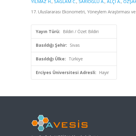
YILMAZ H.
,
SAĞLAM C.
,
SARIOĞLU A.
,
ALÇI A.
,
ÖZŞAH
17. Uluslararası Ekonometri, Yöneylem Araştırması ve İ
Yayın Türü:
Bildiri / Özet Bildiri
Basıldığı Şehir:
Sivas
Basıldığı Ülke:
Türkiye
Erciyes Üniversitesi Adresli:
Hayır