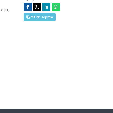
ilt.1,
Atıf İçin Kopyala