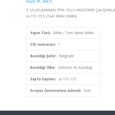
Güçlü M.
,
Arık E.
3. ULUSLARARASI İPEK YOLU AKADEMİK ÇALIŞMALAR SE
ss.151-157, (Tam Metin Bildiri)
Yayın Türü:
Bildiri / Tam Metin Bildiri
Cilt numarası:
1
Basıldığı Şehir:
Belgrade
Basıldığı Ülke:
Sırbistan Ve Karadağ
Sayfa Sayıları:
ss.151-157
Erciyes Üniversitesi Adresli:
Evet