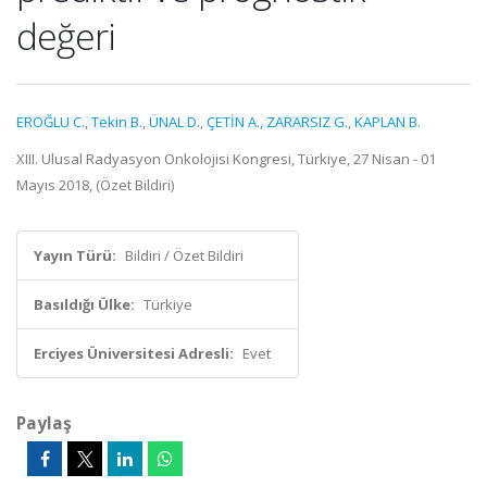
değeri
EROĞLU C.
,
Tekin B.
,
ÜNAL D.
,
ÇETİN A.
,
ZARARSIZ G.
,
KAPLAN B.
XIII. Ulusal Radyasyon Onkolojisi Kongresi, Türkiye, 27 Nisan - 01
Mayıs 2018, (Özet Bildiri)
Yayın Türü:
Bildiri / Özet Bildiri
Basıldığı Ülke:
Türkiye
Erciyes Üniversitesi Adresli:
Evet
Paylaş