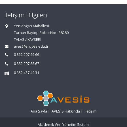
İletişim Bilgileri
Yenidoğan Mahallesi
Turhan Baytop Sokak No:1 38280
TALAS / KAYSERİ
aves@erciyes.edu.tr
0 352 207 66 66
0 352 207 66 67
0 352 437 49 31
Ana Sayfa
|
AVESİS Hakkında
|
İletişim
Akademik Veri Yönetim Sistemi