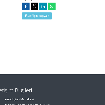
Atıf İçin Kopyala
letişim Bilgileri
Yenidoğan Mahallesi
Turhan Baytop Sokak No:1 38280