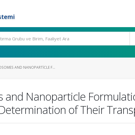
stemi
OSOMES AND NANOPARTICLE F...
 and Nanoparticle Formulati
etermination of Their Trans