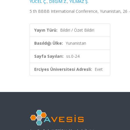
YÜCEL Ç.
,
DEĞİM Z.
,
YILMAZ Ş.
5 th BBBB International Conference, Yunanistan, 26 - 2
Yayın Türü:
Bildiri / Özet Bildiri
Basıldığı Ülke:
Yunanistan
Sayfa Sayıları:
ss.0-24
Erciyes Üniversitesi Adresli:
Evet