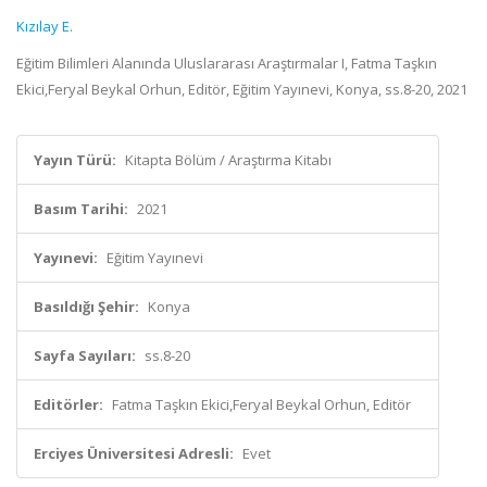
Kızılay E.
Eğitim Bilimleri Alanında Uluslararası Araştırmalar I, Fatma Taşkın
Ekici,Feryal Beykal Orhun, Editör, Eğitim Yayınevi, Konya, ss.8-20, 2021
Yayın Türü:
Kitapta Bölüm / Araştırma Kitabı
Basım Tarihi:
2021
Yayınevi:
Eğitim Yayınevi
Basıldığı Şehir:
Konya
Sayfa Sayıları:
ss.8-20
Editörler:
Fatma Taşkın Ekici,Feryal Beykal Orhun, Editör
Erciyes Üniversitesi Adresli:
Evet