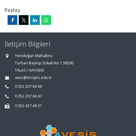
Paylaş
İletişim Bilgileri
Yenidoğan Mahallesi
Turhan Baytop Sokak No:1 38280
TALAS / KAYSERİ
aves@erciyes.edu.tr
0 352 207 66 66
0 352 207 66 67
0 352 437 49 31