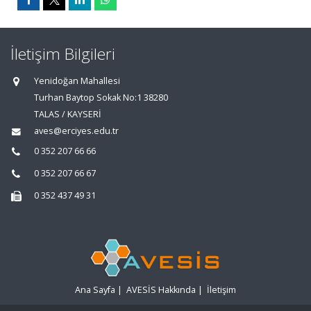
İletişim Bilgileri
Yenidoğan Mahallesi
Turhan Baytop Sokak No:1 38280
TALAS / KAYSERİ
aves@erciyes.edu.tr
0 352 207 66 66
0 352 207 66 67
0 352 437 49 31
Ana Sayfa
|
AVESİS Hakkında
|
İletişim