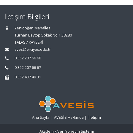
İletişim Bilgileri
Yenidoğan Mahallesi
Turhan Baytop Sokak No:1 38280
TALAS / KAYSERİ
aves@erciyes.edu.tr
0 352 207 66 66
0 352 207 66 67
0 352 437 49 31
Ana Sayfa
|
AVESİS Hakkında
|
İletişim
Akademik Veri Yönetim Sistemi