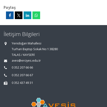
Paylaş
İletişim Bilgileri
Yenidoğan Mahallesi
Turhan Baytop Sokak No:1 38280
TALAS / KAYSERİ
aves@erciyes.edu.tr
0 352 207 66 66
0 352 207 66 67
0 352 437 49 31