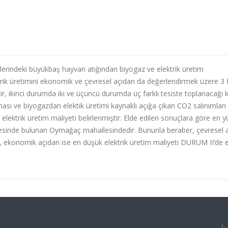
elerindeki büyükbaş hayvan atığından biyogaz ve elektrik üretim
ektrik üretimini ekonomik ve çevresel açıdan da değerlendirmek üzere 3 f
bir, ikinci durumda iki ve üçüncü durumda üç farklı tesiste toplanacağı 
nması ve biyogazdan elektik üretimi kaynaklı açığa çıkan CO2 salınımları
 elektrik üretim maliyeti belirlenmiştir. Elde edilen sonuçlara göre en 
lçesinde bulunan Oymağaç mahallesindedir. Bununla beraber, çevresel 
, ekonomik açıdan ise en düşük elektrik üretim maliyeti DURUM II’de 