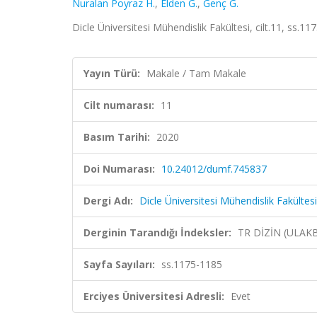
Nuralan Poyraz H.
,
Elden G.
,
Genç G.
Dicle Üniversitesi Mühendislik Fakültesi, cilt.11, ss.
Yayın Türü:
Makale / Tam Makale
Cilt numarası:
11
Basım Tarihi:
2020
Doi Numarası:
10.24012/dumf.745837
Dergi Adı:
Dicle Üniversitesi Mühendislik Fakültesi
Derginin Tarandığı İndeksler:
TR DİZİN (ULAK
Sayfa Sayıları:
ss.1175-1185
Erciyes Üniversitesi Adresli:
Evet