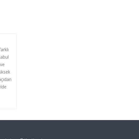
arklı
kabul
 ve
yüksek
açıdan
elde