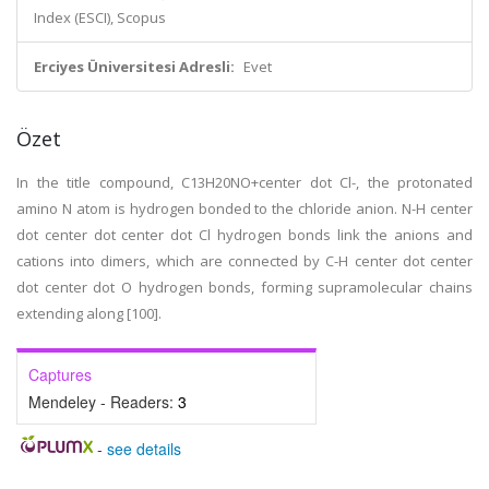
Index (ESCI), Scopus
Erciyes Üniversitesi Adresli:
Evet
Özet
In the title compound, C13H20NO+center dot Cl-, the protonated
amino N atom is hydrogen bonded to the chloride anion. N-H center
dot center dot center dot Cl hydrogen bonds link the anions and
cations into dimers, which are connected by C-H center dot center
dot center dot O hydrogen bonds, forming supramolecular chains
extending along [100].
Captures
Mendeley - Readers:
3
-
see details