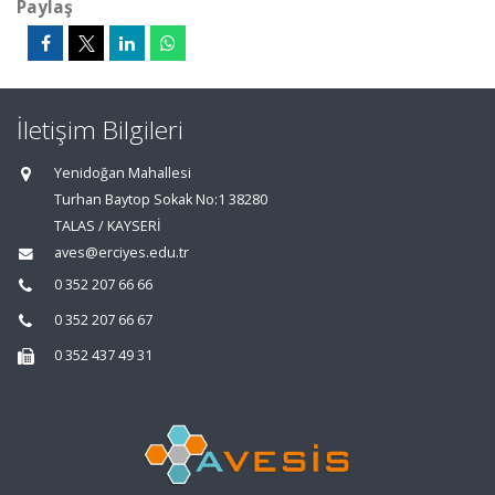
Paylaş
İletişim Bilgileri
Yenidoğan Mahallesi
Turhan Baytop Sokak No:1 38280
TALAS / KAYSERİ
aves@erciyes.edu.tr
0 352 207 66 66
0 352 207 66 67
0 352 437 49 31