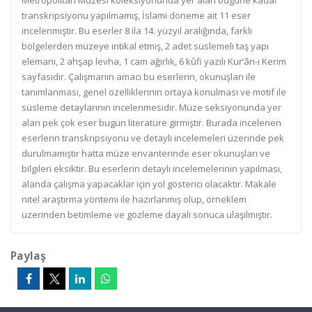
Metropolitan Müzesi koleksiyonunda yer alan bugüne kadar
transkripsiyonu yapılmamış, İslami döneme ait 11 eser
incelenmiştir. Bu eserler 8 ila 14. yüzyıl aralığında, farklı
bölgelerden müzeye intikal etmiş, 2 adet süslemeli taş yapı
elemanı, 2 ahşap levha, 1 cam ağırlık, 6 kûfi yazılı Kur’ân-ı Kerim
sayfasıdır. Çalışmanın amacı bu eserlerin, okunuşları ile
tanımlanması, genel özelliklerinin ortaya konulması ve motif ile
süsleme detaylarının incelenmesidir. Müze seksiyonunda yer
alan pek çok eser bugün literatüre girmiştir. Burada incelenen
eserlerin transkripsiyonu ve detaylı incelemeleri üzerinde pek
durulmamıştır hatta müze envanterinde eser okunuşları ve
bilgileri eksiktir. Bu eserlerin detaylı incelemelerinin yapılması,
alanda çalışma yapacaklar için yol gösterici olacaktır. Makale
nitel araştırma yöntemi ile hazırlanmış olup, örneklem
üzerinden betimleme ve gözleme dayalı sonuca ulaşılmıştır.
Paylaş