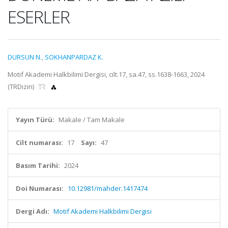
ESERLER
DURSUN N.
,
SOKHANPARDAZ K.
Motif Akademi Halkbilimi Dergisi, cilt.17, sa.47, ss.1638-1663, 2024
(TRDizin)
Yayın Türü:
Makale / Tam Makale
Cilt numarası:
17
Sayı:
47
Basım Tarihi:
2024
Doi Numarası:
10.12981/mahder.1417474
Dergi Adı:
Motif Akademi Halkbilimi Dergisi