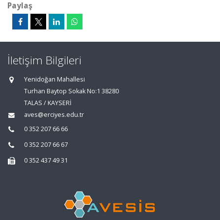
Paylaş
İletişim Bilgileri
Yenidoğan Mahallesi
Turhan Baytop Sokak No:1 38280
TALAS / KAYSERİ
aves@erciyes.edu.tr
0 352 207 66 66
0 352 207 66 67
0 352 437 49 31