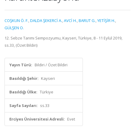
COŞKUN Ö. F.
,
DALDA ŞEKERCİ A.
,
AVCİ H.
,
BARUT G.
,
YETİŞİR H.
,
GÜLŞEN O.
12. Sebze Tarımı Sempozyumu, Kayseri, Türkiye, 8 - 11 Eylül 2019,
ss.33, (Özet Bildiri)
Yayın Türü:
Bildiri / Özet Bildiri
Basıldığı Şehir:
Kayseri
Basıldığı Ülke:
Türkiye
Sayfa Sayıları:
ss.33
Erciyes Üniversitesi Adresli:
Evet