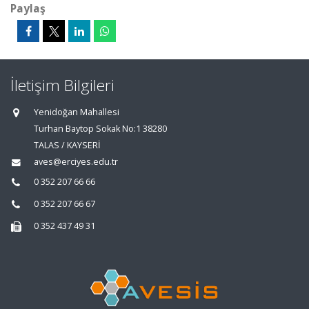
Paylaş
İletişim Bilgileri
Yenidoğan Mahallesi
Turhan Baytop Sokak No:1 38280
TALAS / KAYSERİ
aves@erciyes.edu.tr
0 352 207 66 66
0 352 207 66 67
0 352 437 49 31