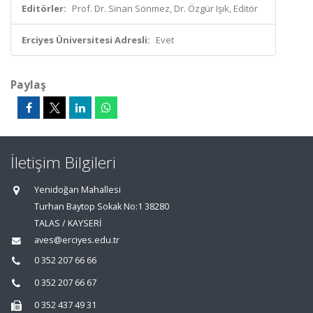
Editörler:
Prof. Dr. Sinan Sönmez, Dr. Özgür Işık, Editör
Erciyes Üniversitesi Adresli:
Evet
Paylaş
İletişim Bilgileri
Yenidoğan Mahallesi
Turhan Baytop Sokak No:1 38280
TALAS / KAYSERİ
aves@erciyes.edu.tr
0 352 207 66 66
0 352 207 66 67
0 352 437 49 31