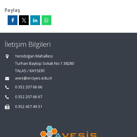
Paylaş
İletişim Bilgileri
Yenidoğan Mahallesi
Turhan Baytop Sokak No:1 38280
TALAS / KAYSERİ
aves@erciyes.edu.tr
0 352 207 66 66
0 352 207 66 67
0 352 437 49 31