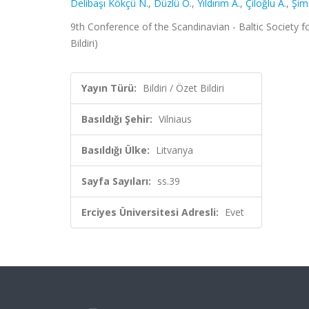
Delibaşı Kökçü N.
,
Düzlü Ö.
,
Yıldırım A.
,
Çiloğlu A.
,
Şim
9th Conference of the Scandinavian - Baltic Society for
Bildiri)
Yayın Türü:
Bildiri / Özet Bildiri
Basıldığı Şehir:
Vilniaus
Basıldığı Ülke:
Litvanya
Sayfa Sayıları:
ss.39
Erciyes Üniversitesi Adresli:
Evet