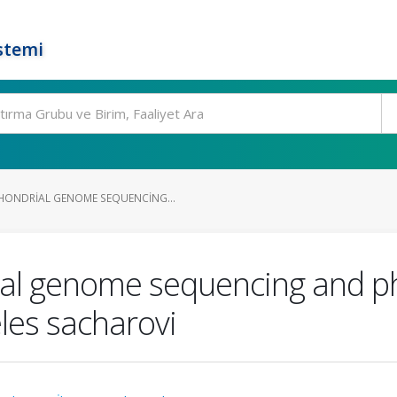
stemi
HONDRIAL GENOME SEQUENCING...
al genome sequencing and ph
les sacharovi