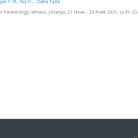
şek F. M.
,
İbiş O.
,
...Daha Fazla
 Parasitology, Vilniaus, Litvanya, 21 Nisan - 23 Aralık 2021, ss.39, (Ö