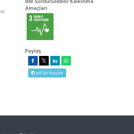
BM Sürdürülebilir Kalkınma
Amaçları
zet
Paylaş
Atıf İçin Kopyala