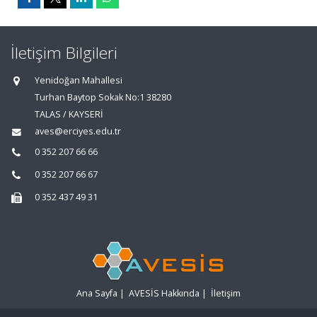
İletişim Bilgileri
Yenidoğan Mahallesi
Turhan Baytop Sokak No:1 38280
TALAS / KAYSERİ
aves@erciyes.edu.tr
0 352 207 66 66
0 352 207 66 67
0 352 437 49 31
Ana Sayfa
|
AVESİS Hakkında
|
İletişim