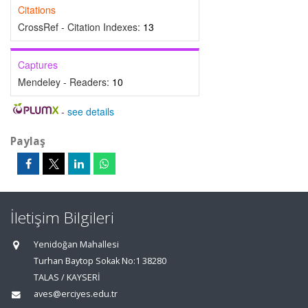
Citations
CrossRef - Citation Indexes:
13
Captures
Mendeley - Readers:
10
-
see details
Paylaş
İletişim Bilgileri
Yenidoğan Mahallesi
Turhan Baytop Sokak No:1 38280
TALAS / KAYSERİ
aves@erciyes.edu.tr