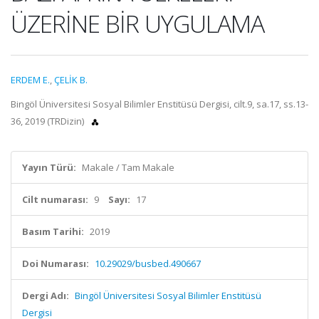
ÜZERİNE BİR UYGULAMA
ERDEM E.
,
ÇELİK B.
Bingöl Üniversitesi Sosyal Bilimler Enstitüsü Dergisi, cilt.9, sa.17, ss.13-
36, 2019 (TRDizin)
Yayın Türü:
Makale / Tam Makale
Cilt numarası:
9
Sayı:
17
Basım Tarihi:
2019
Doi Numarası:
10.29029/busbed.490667
Dergi Adı:
Bingöl Üniversitesi Sosyal Bilimler Enstitüsü
Dergisi