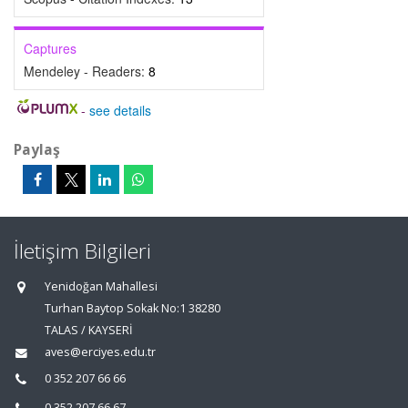
Captures
Mendeley - Readers:
8
-
see details
Paylaş
İletişim Bilgileri
Yenidoğan Mahallesi
Turhan Baytop Sokak No:1 38280
TALAS / KAYSERİ
aves@erciyes.edu.tr
0 352 207 66 66
0 352 207 66 67