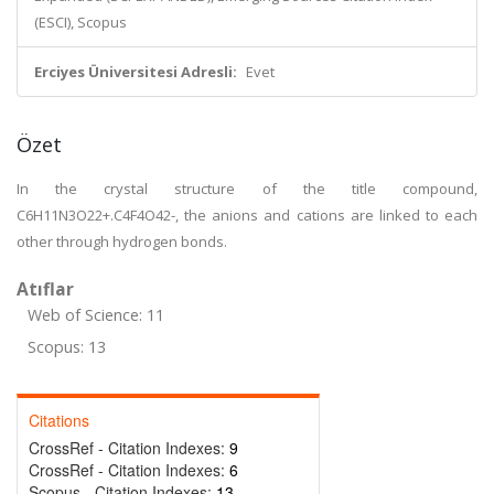
(ESCI), Scopus
Erciyes Üniversitesi Adresli:
Evet
Özet
In the crystal structure of the title compound,
C6H11N3O22+.C4F4O42-, the anions and cations are linked to each
other through hydrogen bonds.
Atıflar
Web of Science: 11
Scopus: 13
Citations
CrossRef - Citation Indexes:
9
CrossRef - Citation Indexes:
6
Scopus - Citation Indexes:
13