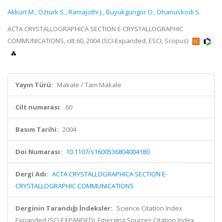
Akkurt M.
,
Ozturk S.
,
Ramajothi J.
,
Buyukgungor O.
,
Dhanuskodi S.
ACTA CRYSTALLOGRAPHICA SECTION E-CRYSTALLOGRAPHIC
COMMUNICATIONS, cilt.60, 2004 (SCI-Expanded, ESCI, Scopus)
Yayın Türü:
Makale / Tam Makale
Cilt numarası:
60
Basım Tarihi:
2004
Doi Numarası:
10.1107/s1600536804004180
Dergi Adı:
ACTA CRYSTALLOGRAPHICA SECTION E-
CRYSTALLOGRAPHIC COMMUNICATIONS
Derginin Tarandığı İndeksler:
Science Citation Index
Expanded (SCI-EXPANDED), Emerging Sources Citation Index