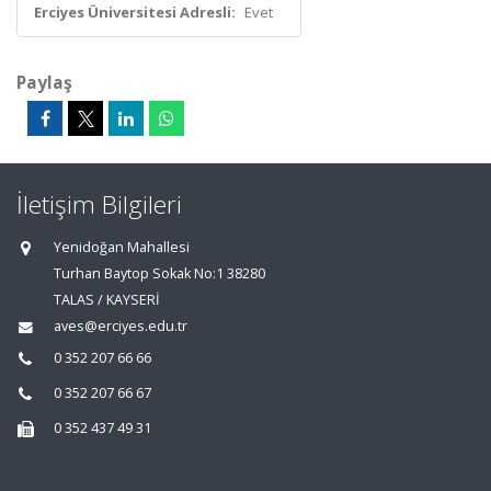
Erciyes Üniversitesi Adresli:
Evet
Paylaş
İletişim Bilgileri
Yenidoğan Mahallesi
Turhan Baytop Sokak No:1 38280
TALAS / KAYSERİ
aves@erciyes.edu.tr
0 352 207 66 66
0 352 207 66 67
0 352 437 49 31