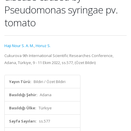
Pseudomonas syringae pv.
tomato
Haji Nour S. A. M.
,
Horuz S.
Cukurova 9th International Scientific Researches Conference,
Adana, Türkiye, 9 - 11 Ekim 2022, ss.577, (Özet Bildiri)
Yayın Türü:
Bildiri / Özet Bildiri
Basıldığı Şehir:
Adana
Basıldığı Ülke:
Türkiye
Sayfa Sayıları:
ss.577