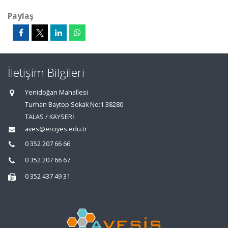
Paylaş
İletişim Bilgileri
Yenidoğan Mahallesi
Turhan Baytop Sokak No:1 38280
TALAS / KAYSERİ
aves@erciyes.edu.tr
0 352 207 66 66
0 352 207 66 67
0 352 437 49 31