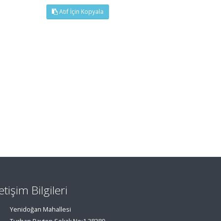
Atıf İçin Kopyala
letişim Bilgileri
Yenidoğan Mahallesi