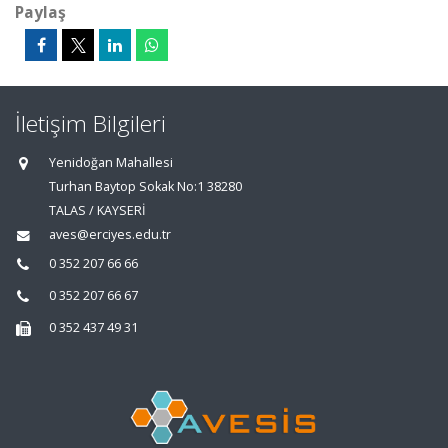
Paylaş
İletişim Bilgileri
Yenidoğan Mahallesi
Turhan Baytop Sokak No:1 38280
TALAS / KAYSERİ
aves@erciyes.edu.tr
0 352 207 66 66
0 352 207 66 67
0 352 437 49 31