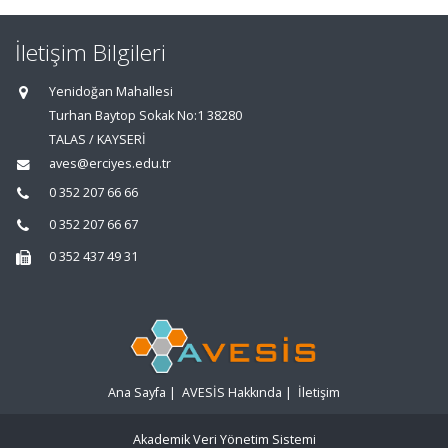
İletişim Bilgileri
Yenidoğan Mahallesi
Turhan Baytop Sokak No:1 38280
TALAS / KAYSERİ
aves@erciyes.edu.tr
0 352 207 66 66
0 352 207 66 67
0 352 437 49 31
Ana Sayfa
|
AVESİS Hakkında
|
İletişim
Akademik Veri Yönetim Sistemi