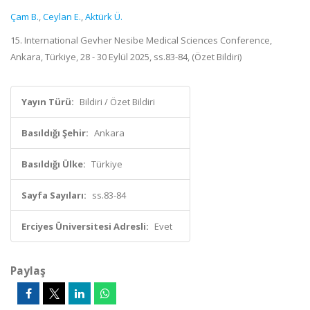
Çam B.
,
Ceylan E.
,
Aktürk Ü.
15. International Gevher Nesibe Medical Sciences Conference,
Ankara, Türkiye, 28 - 30 Eylül 2025, ss.83-84, (Özet Bildiri)
Yayın Türü:
Bildiri / Özet Bildiri
Basıldığı Şehir:
Ankara
Basıldığı Ülke:
Türkiye
Sayfa Sayıları:
ss.83-84
Erciyes Üniversitesi Adresli:
Evet
Paylaş