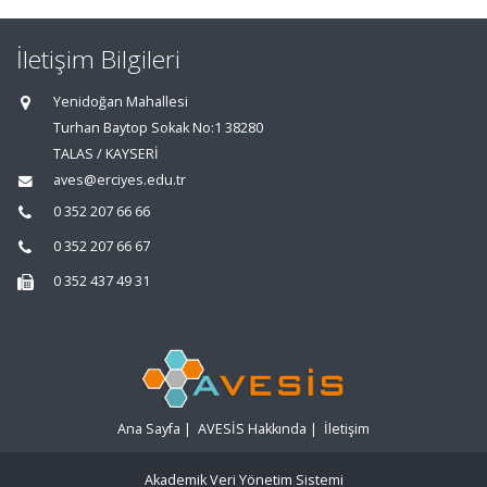
İletişim Bilgileri
Yenidoğan Mahallesi
Turhan Baytop Sokak No:1 38280
TALAS / KAYSERİ
aves@erciyes.edu.tr
0 352 207 66 66
0 352 207 66 67
0 352 437 49 31
Ana Sayfa
|
AVESİS Hakkında
|
İletişim
Akademik Veri Yönetim Sistemi