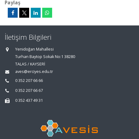
Paylaş
İletişim Bilgileri
Yenidoğan Mahallesi
Turhan Baytop Sokak No:1 38280
TALAS / KAYSERİ
aves@erciyes.edu.tr
0 352 207 66 66
0 352 207 66 67
0 352 437 49 31