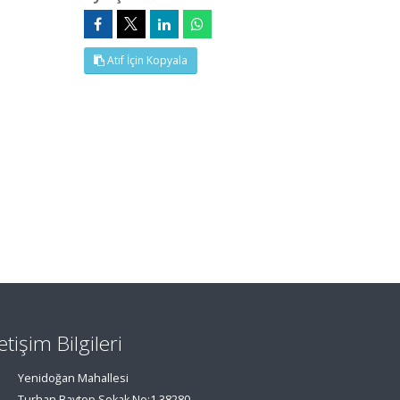
Atıf İçin Kopyala
letişim Bilgileri
Yenidoğan Mahallesi
Turhan Baytop Sokak No:1 38280