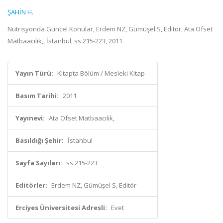
ŞAHİN H.
Nütrisyonda Güncel Konular, Erdem NZ, Gümüşel S, Editör, Ata Ofset
Matbaacılık,, İstanbul, ss.215-223, 2011
Yayın Türü:
Kitapta Bölüm / Mesleki Kitap
Basım Tarihi:
2011
Yayınevi:
Ata Ofset Matbaacılık,
Basıldığı Şehir:
İstanbul
Sayfa Sayıları:
ss.215-223
Editörler:
Erdem NZ, Gümüşel S, Editör
Erciyes Üniversitesi Adresli:
Evet