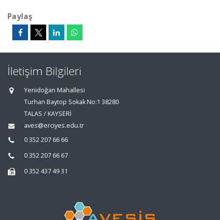
Paylaş
İletişim Bilgileri
Yenidoğan Mahallesi
Turhan Baytop Sokak No:1 38280
TALAS / KAYSERİ
aves@erciyes.edu.tr
0 352 207 66 66
0 352 207 66 67
0 352 437 49 31