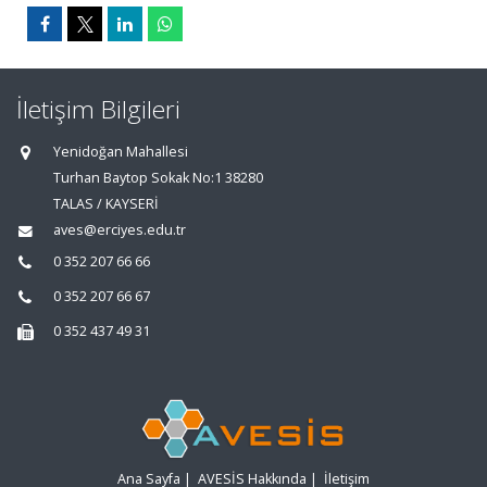
İletişim Bilgileri
Yenidoğan Mahallesi
Turhan Baytop Sokak No:1 38280
TALAS / KAYSERİ
aves@erciyes.edu.tr
0 352 207 66 66
0 352 207 66 67
0 352 437 49 31
Ana Sayfa
|
AVESİS Hakkında
|
İletişim