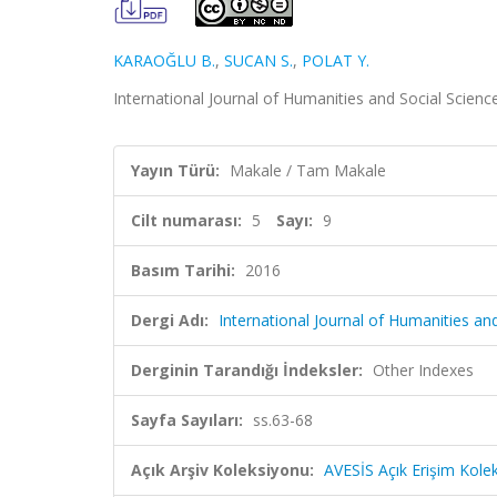
KARAOĞLU B.
,
SUCAN S.
,
POLAT Y.
International Journal of Humanities and Social Science 
Yayın Türü:
Makale / Tam Makale
Cilt numarası:
5
Sayı:
9
Basım Tarihi:
2016
Dergi Adı:
International Journal of Humanities an
Derginin Tarandığı İndeksler:
Other Indexes
Sayfa Sayıları:
ss.63-68
Açık Arşiv Koleksiyonu:
AVESİS Açık Erişim Kole