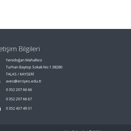
letişim Bilgileri
Yenidoğan Mahallesi
Turhan Baytop Sokak No:1 38280
TALAS / KAYSERİ
aves@erciyes.edu.tr
0 352 207 66 66
0 352 207 66 67
0 352 437 49 31