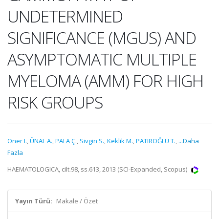
UNDETERMINED
SIGNIFICANCE (MGUS) AND
ASYMPTOMATIC MULTIPLE
MYELOMA (AMM) FOR HIGH
RISK GROUPS
Oner I.
,
ÜNAL A.
,
PALA Ç.
,
Sivgin S.
,
Keklik M.
,
PATIROĞLU T.
,
...Daha
Fazla
HAEMATOLOGICA, cilt.98, ss.613, 2013 (SCI-Expanded, Scopus)
Yayın Türü:
Makale / Özet