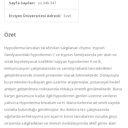
Sayfa Sayıları:
ss.346-347
Erciyes Üniversitesi Adresli:
Evet
Özet
Hypoderma larvaları tarafından salgılanan chymo- trypsin
familyasındaki hypodermin C ve trypsin familyasında yer alan ve
ortak biyokimyasal özellikler taşıyan hypodermin A ve B,
immunizasyon çalışmalarında ve seroloji tabanlı tanı teknikleri
geliştirilmesinde önemli proteinler olarak bilinmektedir. Dolayısıyla
bu proteinleri kodlayan gen üzerine araştırmalar, potansiyel hedef
antijen geliştirilmesi noktasında oldukça önemli görülmektedir. Buna
karşın günümüze kadar ilgili hypodermin genleri üzerine verilerin
yalnızca Hypoderma lineatum ve H. diana türlerine ait sınırlı sayıda
izolatta bulunduğu görülmüştür. Bu doktora tez çalışmasında
sığırlarda enfeksiyona yol açan H. bovis larvalarının vücutta göçü
sırasında salgıladıkları ve immun modülasyonda aktif görev alan