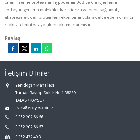
önemli serine proteazları hypodermin A, B ve C antijenlerini
kodlayan genlerin moleküler karakterizasyonunu sağlamak,
eksprese ettikleri proteinleri rekombinant olarak elde ederek immun
reaktivitelerini ortaya çıkarmak amaçlanmıştır.
Paylaş
İletişim Bilgileri
Yenidoğan Mahallesi
Turhan Baytop Sokak No:1 38280
TALAS / KAYSERİ
aves@erciyes.edu.tr
0 352 207 66 66
0 352 207 66 67
0 352 437 49 31