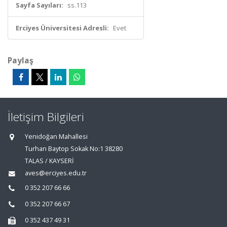
Sayfa Sayıları:
ss.113
Erciyes Üniversitesi Adresli:
Evet
Paylaş
İletişim Bilgileri
Yenidoğan Mahallesi
Turhan Baytop Sokak No:1 38280
TALAS / KAYSERİ
aves@erciyes.edu.tr
0 352 207 66 66
0 352 207 66 67
0 352 437 49 31