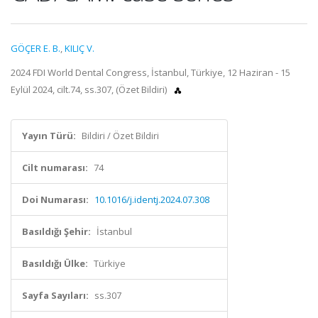
GÖÇER E. B.
,
KILIÇ V.
2024 FDI World Dental Congress, İstanbul, Türkiye, 12 Haziran - 15
Eylül 2024, cilt.74, ss.307, (Özet Bildiri)
Yayın Türü:
Bildiri / Özet Bildiri
Cilt numarası:
74
Doi Numarası:
10.1016/j.identj.2024.07.308
Basıldığı Şehir:
İstanbul
Basıldığı Ülke:
Türkiye
Sayfa Sayıları:
ss.307