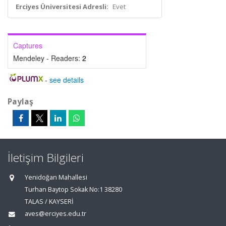
Erciyes Üniversitesi Adresli:
Evet
Captures
Mendeley - Readers:
2
-
see details
Paylaş
İletişim Bilgileri
Yenidoğan Mahallesi
Turhan Baytop Sokak No:1 38280
TALAS / KAYSERİ
aves@erciyes.edu.tr