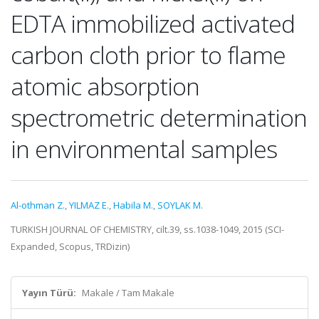
EDTA immobilized activated
carbon cloth prior to flame
atomic absorption
spectrometric determination
in environmental samples
Al-othman Z.
,
YILMAZ E.
,
Habila M.
,
SOYLAK M.
TURKISH JOURNAL OF CHEMISTRY, cilt.39, ss.1038-1049, 2015 (SCI-
Expanded, Scopus, TRDizin)
Yayın Türü:
Makale / Tam Makale