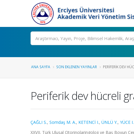
Erciyes Üniversitesi
Akademik Veri Yönetim Si
Ara
ANA SAYFA
SON EKLENEN YAYINLAR
PERIFERIK DEV H
Periferik dev hücreli 
ÇAĞLI S.
,
Somdaş M. A.
,
KETENCİ I.
,
ÜNLÜ Y.
,
YÜCE I.
XXVII. Türk Ulusal Otorinolaringoloji ve Baş Boyun Cerr