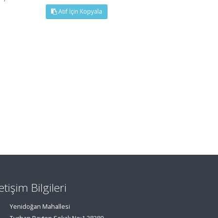
Atıf İçin Kopyala
letişim Bilgileri
Yenidoğan Mahallesi