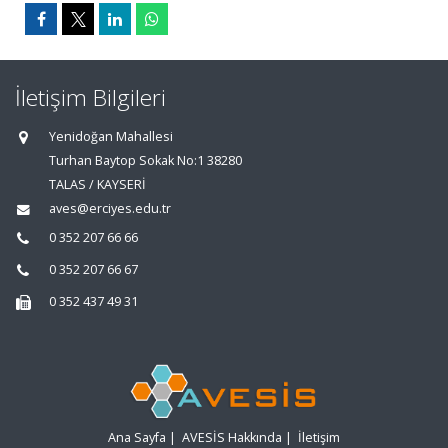
İletişim Bilgileri
Yenidoğan Mahallesi
Turhan Baytop Sokak No:1 38280
TALAS / KAYSERİ
aves@erciyes.edu.tr
0 352 207 66 66
0 352 207 66 67
0 352 437 49 31
Ana Sayfa
|
AVESİS Hakkında
|
İletişim